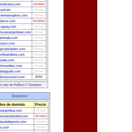
ominicana.com
Vendido!
asil.net
Ofertar!
celonaempleos.com
Ofertar!
sileros.com
Vendido!
ruguay.com
Ofertar!
vinciasargentinas.com
Ofertar!
uatemala.com
Ofertar!
erperu.com
Ofertar!
propiedades.com
Ofertar!
entinaenlinea.com
Ofertar!
asilia.com
Ofertar!
leinmuebles.com
Ofertar!
dobaguide.com
Ofertar!
elesasuncion.com
$550
er mas de PaÃ­ses Y Ciudades
Deportes
re de dominio
Precio
deargentina.com
Ofertar!
eonatodefutbol.com
Vendido!
llasdeldeporte.com
Ofertar!
is.com
Ofertar!