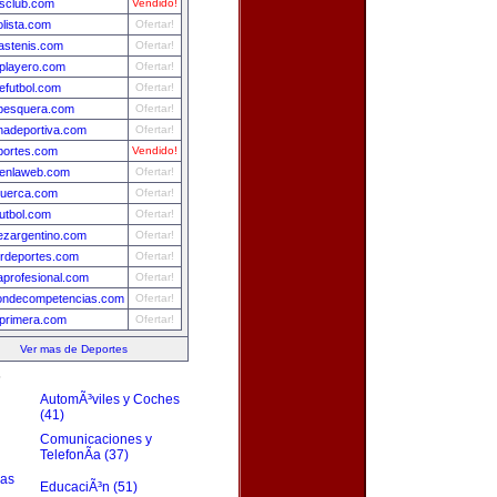
sclub.com
Vendido!
olista.com
Ofertar!
iastenis.com
Ofertar!
lplayero.com
Ofertar!
futbol.com
Ofertar!
pesquera.com
Ofertar!
nadeportiva.com
Ofertar!
portes.com
Vendido!
lenlaweb.com
Ofertar!
tuerca.com
Ofertar!
utbol.com
Ofertar!
ezargentino.com
Ofertar!
rdeportes.com
Ofertar!
profesional.com
Ofertar!
iondecompetencias.com
Ofertar!
lprimera.com
Ofertar!
Ver mas de Deportes
s
AutomÃ³viles y Coches
(41)
Comunicaciones y
TelefonÃ­a (37)
zas
EducaciÃ³n (51)