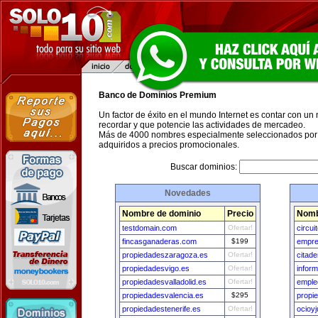
Banco de Dominios Premium
Un factor de éxito en el mundo Internet es contar con un
recordar y que potencie las actividades de mercadeo.
Más de 4000 nombres especialmente seleccionados por 
adquiridos a precios promocionales.
Buscar dominios:
Novedades
Nombre de dominio
Precio
Nomb
testdomain.com
Ofertar!
circu
fincasganaderas.com
$199
empre
propiedadeszaragoza.es
Ofertar!
citad
propiedadesvigo.es
Ofertar!
infor
propiedadesvalladolid.es
Ofertar!
emple
propiedadesvalencia.es
$295
propi
propiedadestenerife.es
Ofertar!
ocioy