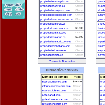
propiedadestartagal.com
Ofertar!
guiad
propiedadessevilla.es
Ofertar!
clubp
propiedadessanjusto.com
Ofertar!
alqui
propiedadesriogallegos.com
Ofertar!
turis
propiedadesreconquista.com
Ofertar!
guiar
propiedadesmurcia.es
Ofertar!
e-tuc
propiedadesmiramar.com
$3,500
busin
propiedadesmalaga.es
Ofertar!
espec
propiedadesmadrid.es
$2,500
inmue
propiedadesmadrid.com.es
Ofertar!
e-per
propiedadeslahabana.com
Ofertar!
empre
propiedadesinternet.es
Ofertar!
empre
propiedadesibiza.es
Ofertar!
tusve
Ver mas de Novedades
InformaciÃ³n Y Noticias
Nombre de dominio
Precio
Nom
noticiasurgentes.com
$10,000
e-ch
informesdemercado.com
Ofertar!
e-P
noticiasciclismo.com
Ofertar!
e-c
noticiasgolf.com
Ofertar!
gui
guialatinoamerica.com
Ofertar!
e-H
revistadenoticias.com
Ofertar!
e-C