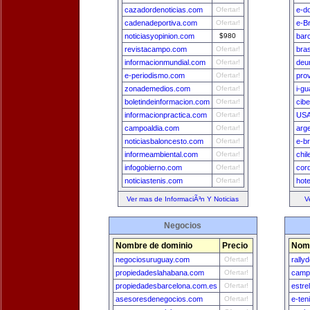
cazadordenoticias.com
Ofertar!
e-d
cadenadeportiva.com
Ofertar!
e-Br
noticiasyopinion.com
$980
bar
revistacampo.com
Ofertar!
bra
informacionmundial.com
Ofertar!
deu
e-periodismo.com
Ofertar!
pro
zonademedios.com
Ofertar!
i-g
boletindeinformacion.com
Ofertar!
cib
informacionpractica.com
Ofertar!
USA
campoaldia.com
Ofertar!
arg
noticiasbaloncesto.com
Ofertar!
e-br
informeambiental.com
Ofertar!
chi
infogobierno.com
Ofertar!
cor
noticiastenis.com
Ofertar!
hot
Ver mas de InformaciÃ³n Y Noticias
V
Negocios
Nombre de dominio
Precio
Nomb
negociosuruguay.com
Ofertar!
rally
propiedadeslahabana.com
Ofertar!
camp
propiedadesbarcelona.com.es
Ofertar!
estre
asesoresdenegocios.com
Ofertar!
e-ten