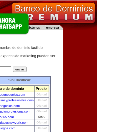
 nombre de dominio fácil de
expertos de marketing pueden ser
Sin Clasificar
re de dominio
Precio
itodenegocios.com
Ofertar!
sasyprofesionales.com
Ofertar!
enegocios.com
Ofertar!
macionprofesional.com
Ofertar!
o365.com
$900
edadesnewyork.com
Ofertar!
juegos.com
Ofertar!