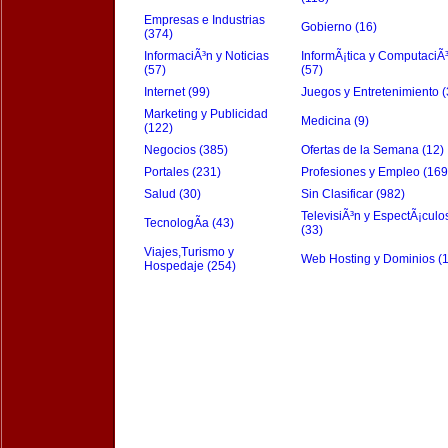
Empresas e Industrias
Gobierno (16)
(374)
InformaciÃ³n y Noticias
InformÃ¡tica y ComputaciÃ
(57)
(57)
Internet (99)
Juegos y Entretenimiento (
Marketing y Publicidad
Medicina (9)
(122)
Negocios (385)
Ofertas de la Semana (12)
Portales (231)
Profesiones y Empleo (169
Salud (30)
Sin Clasificar (982)
TelevisiÃ³n y EspectÃ¡culo
TecnologÃ­a (43)
(33)
Viajes,Turismo y
Web Hosting y Dominios (
Hospedaje (254)