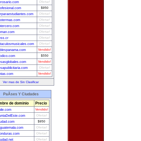
erosario.com
Ofertar!
rofesional.com
$950
lerparaestudiantes.com
Ofertar!
motermas.com
Ofertar!
iotercero.com
Ofertar!
uman.com
Ofertar!
ess.cr
Ofertar!
taculosmusicales.com
Ofertar!
blespanama.com
Vendido!
iodico.com
$550
sasglobales.com
Vendido!
sapublicitaria.com
Ofertar!
ntas.com
Vendido!
Ver mas de Sin Clasificar
PaÃ­ses Y Ciudades
bre de dominio
Precio
ile.com
Vendido!
untaDelEste.com
Ofertar!
iudad.com
$950
aguatemala.com
Ofertar!
onduras.com
Ofertar!
iudad.net
Ofertar!