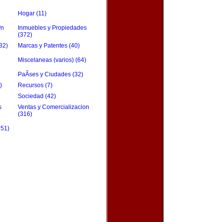
Hogar (11)
³n
Inmuebles y Propiedades
(372)
32)
Marcas y Patentes (40)
Miscelaneas (varios) (64)
PaÃ­ses y Ciudades (32)
)
Recursos (7)
Sociedad (42)
s
Ventas y Comercializacion
(316)
151)