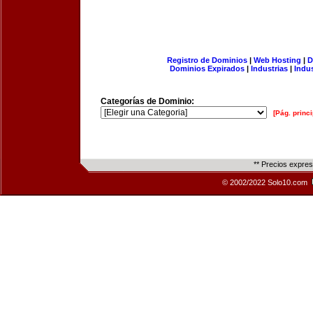
Registro de Dominios
|
Web Hosting
|
D
Dominios Expirados
|
Industrias
|
Indu
Categorías de Dominio:
[Pág. princi
** Precios expre
© 2002/2022 Solo10.com