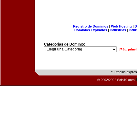
Registro de Dominios
|
Web Hosting
|
D
Dominios Expirados
|
Industrias
|
Indu
Categorías de Dominio:
[Pág. princi
** Precios expre
© 2002/2022 Solo10.com