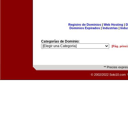
Registro de Dominios
|
Web Hosting
|
D
Dominios Expirados
|
Industrias
|
Indu
Categorías de Dominio:
[Pág. princi
** Precios expre
© 2002/2022 Solo10.com