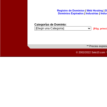
Registro de Dominios
|
Web Hosting
|
D
Dominios Expirados
|
Industrias
|
Indu
Categorías de Dominio:
[Pág. princi
** Precios expre
© 2002/2022 Solo10.com