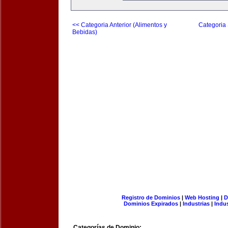
<< Categoria Anterior (Alimentos y
Categoria 
Bebidas)
Registro de Dominios
|
Web Hosting
|
D
Dominios Expirados
|
Industrias
|
Indu
Categorías de Dominio: