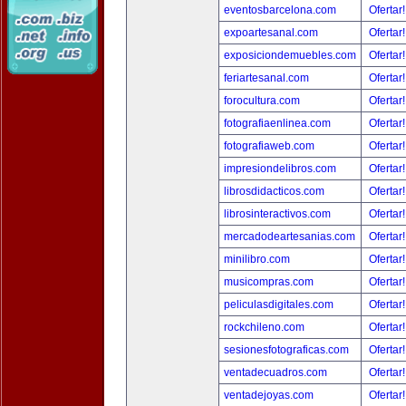
eventosbarcelona.com
Ofertar
expoartesanal.com
Ofertar
exposiciondemuebles.com
Ofertar
feriartesanal.com
Ofertar
forocultura.com
Ofertar
fotografiaenlinea.com
Ofertar
fotografiaweb.com
Ofertar
impresiondelibros.com
Ofertar
librosdidacticos.com
Ofertar
librosinteractivos.com
Ofertar
mercadodeartesanias.com
Ofertar
minilibro.com
Ofertar
musicompras.com
Ofertar
peliculasdigitales.com
Ofertar
rockchileno.com
Ofertar
sesionesfotograficas.com
Ofertar
ventadecuadros.com
Ofertar
ventadejoyas.com
Ofertar