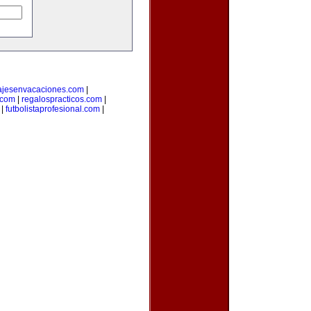
ajesenvacaciones.com
|
com
|
regalospracticos.com
|
|
futbolistaprofesional.com
|