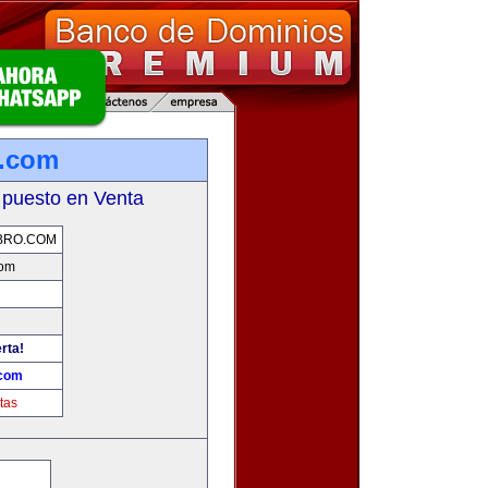
o.com
 puesto en Venta
BRO.COM
com
rta!
.com
tas