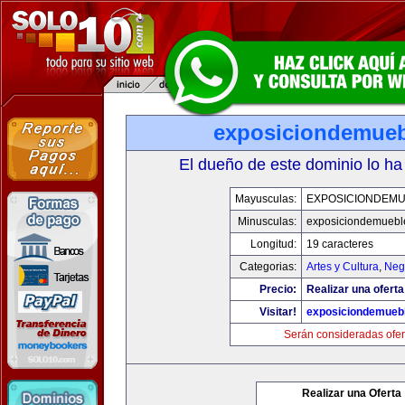
exposiciondemue
El dueño de este dominio lo ha
Mayusculas:
EXPOSICIONDEM
Minusculas:
exposiciondemuebl
Longitud:
19 caracteres
Categorias:
Artes y Cultura
,
Neg
Precio:
Realizar una oferta
Visitar!
exposiciondemueb
Serán consideradas ofer
Realizar una Oferta