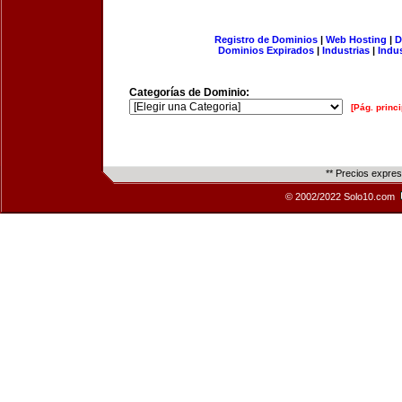
Registro de Dominios
|
Web Hosting
|
D
Dominios Expirados
|
Industrias
|
Indu
Categorías de Dominio:
[Pág. princi
** Precios expre
© 2002/2022 Solo10.com