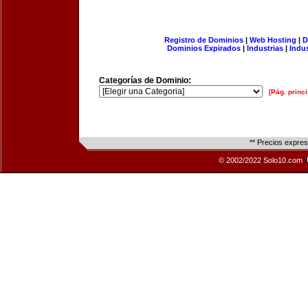
Registro de Dominios
|
Web Hosting
|
D
Dominios Expirados
|
Industrias
|
Indu
Categorías de Dominio:
[Pág. princi
** Precios expre
© 2002/2022 Solo10.com