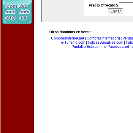
Precio Ofrecido $
Otros dominios en venta:
ComprasInternet.net
|
ComprasInternet.org
|
Ventas
e-Turismo.com
|
IndicesBursatiles.com
|
Indi
PuntaDelEste.com
|
e-Paraguay.net
|