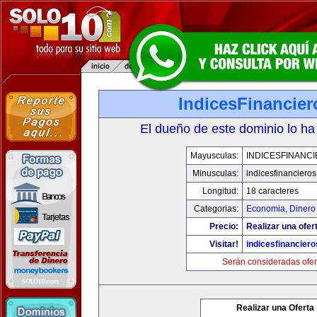
IndicesFinancie
El dueño de este dominio lo ha
Mayusculas:
INDICESFINANC
Minusculas:
indicesfinanciero
Longitud:
18 caracteres
Categorias:
Economia, Dinero
Precio:
Realizar una ofer
Visitar!
indicesfinancier
Serán consideradas ofer
Realizar una Oferta