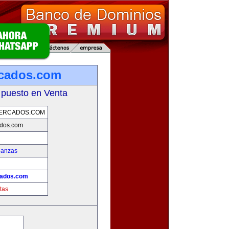
cados.com
 puesto en Venta
ERCADOS.COM
dos.com
nanzas
ados.com
tas