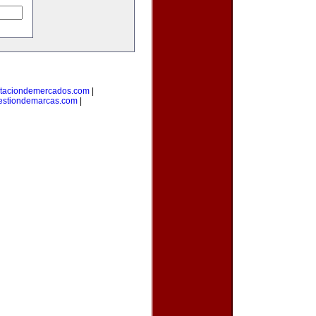
taciondemercados.com
|
estiondemarcas.com
|