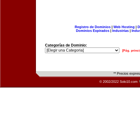
Registro de Dominios
|
Web Hosting
|
D
Dominios Expirados
|
Industrias
|
Indu
Categorías de Dominio:
[Pág. princi
** Precios expre
© 2002/2022 Solo10.com