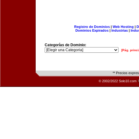
Registro de Dominios
|
Web Hosting
|
D
Dominios Expirados
|
Industrias
|
Indu
Categorías de Dominio:
[Pág. princi
** Precios expre
© 2002/2022 Solo10.com