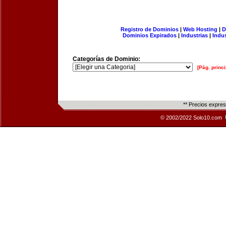
Registro de Dominios
|
Web Hosting
|
D
Dominios Expirados
|
Industrias
|
Indu
Categorías de Dominio:
[Pág. princi
** Precios expre
© 2002/2022 Solo10.com