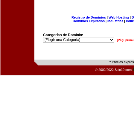
Registro de Dominios
|
Web Hosting
|
D
Dominios Expirados
|
Industrias
|
Indu
Categorías de Dominio:
[Pág. princi
** Precios expre
© 2002/2022 Solo10.com