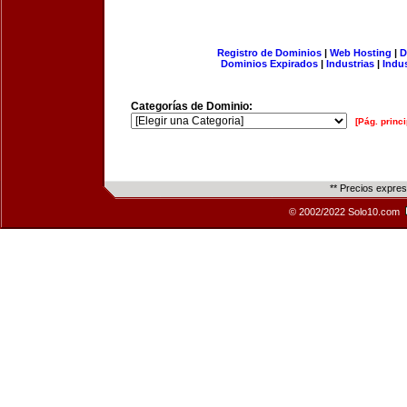
Registro de Dominios
|
Web Hosting
|
D
Dominios Expirados
|
Industrias
|
Indu
Categorías de Dominio:
[Pág. princi
** Precios expre
© 2002/2022 Solo10.com