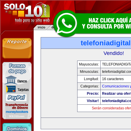
telefoniadigita
Vendido!
Mayusculas:
TELEFONIADIGI
Minusculas:
telefoniadigital.c
Longitud:
16 caracteres
Categorias:
Comunicaciones y
Precio:
Realizar una ofer
Visitar!
telefoniadigital.
Serán consideradas ofer