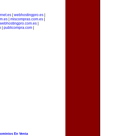
rnet.es
|
webhostingpro.es
|
om.es
|
miscompras.com.es
|
webhostingpro.com.es
|
m
|
publicompra.com
|
ominios En Venta