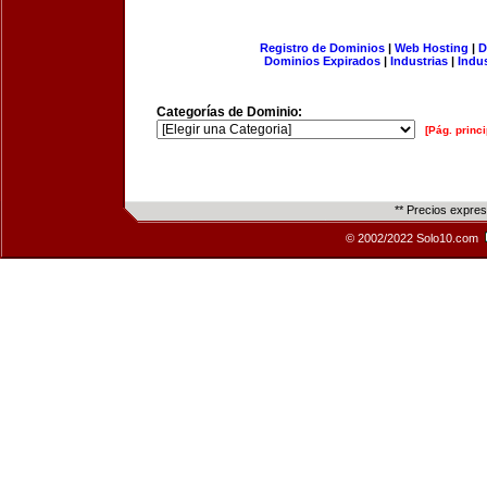
Registro de Dominios
|
Web Hosting
|
D
Dominios Expirados
|
Industrias
|
Indu
Categorías de Dominio:
[Pág. princi
** Precios expre
© 2002/2022 Solo10.com