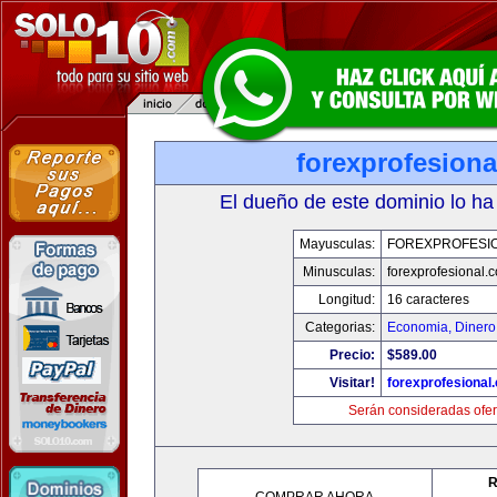
forexprofesion
El dueño de este dominio lo ha
Mayusculas:
FOREXPROFESI
Minusculas:
forexprofesional.
Longitud:
16 caracteres
Categorias:
Economia, Dinero
Precio:
$589.00
Visitar!
forexprofesional
Serán consideradas ofer
R