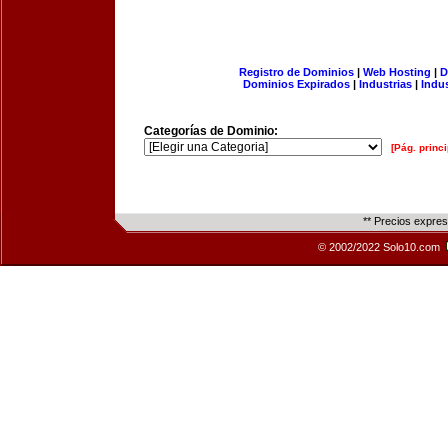
Registro de Dominios
|
Web Hosting
|
D
Dominios Expirados
|
Industrias
|
Indu
Categorías de Dominio:
[Pág. princi
** Precios expre
© 2002/2022 Solo10.com