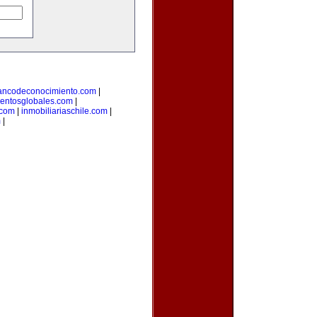
ancodeconocimiento.com
|
entosglobales.com
|
.com
|
inmobiliariaschile.com
|
m
|