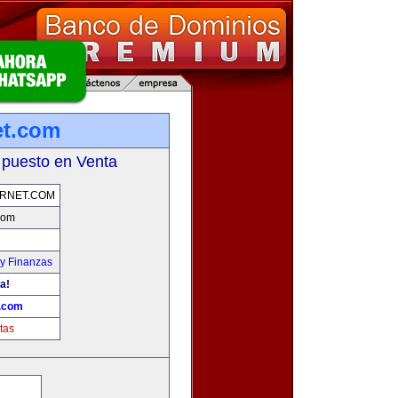
et.com
 puesto en Venta
ERNET.COM
.com
y Finanzas
a!
t.com
tas