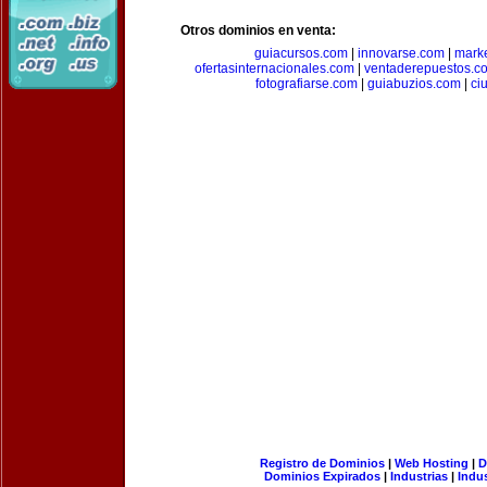
Otros dominios en venta:
guiacursos.com
|
innovarse.com
|
marke
ofertasinternacionales.com
|
ventaderepuestos.c
fotografiarse.com
|
guiabuzios.com
|
ci
Registro de Dominios
|
Web Hosting
|
D
Dominios Expirados
|
Industrias
|
Indu