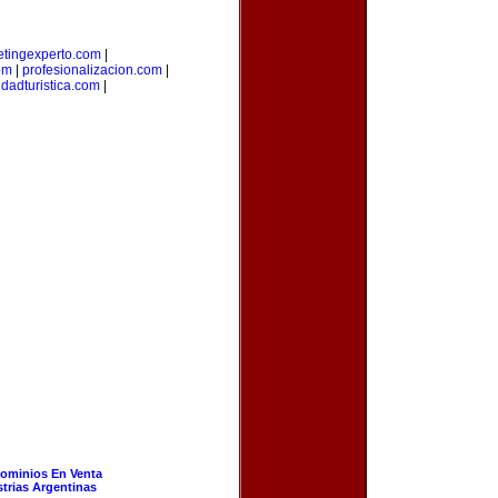
tingexperto.com
|
om
|
profesionalizacion.com
|
udadturistica.com
|
ominios En Venta
strias Argentinas