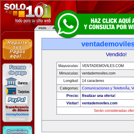
ventademovile
Vendido!
Mayusculas:
VENTADEMOVILES.COM
Minusculas:
ventademoviles.com
Longitud:
14 caracteres
Categorias:
Comunicaciones y TelefonÃ­a
,
V
Precio:
Realizar una oferta!
Visitar!
ventademoviles.com
Serán consideradas ofer