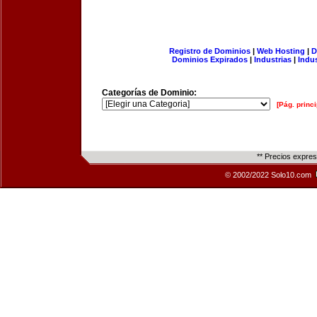
Registro de Dominios
|
Web Hosting
|
D
Dominios Expirados
|
Industrias
|
Indu
Categorías de Dominio:
[Pág. princi
** Precios expre
© 2002/2022 Solo10.com