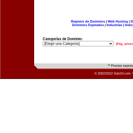
Registro de Dominios
|
Web Hosting
|
D
Dominios Expirados
|
Industrias
|
Indu
Categorías de Dominio:
[Pág. princi
** Precios expre
© 2002/2022 Solo10.com