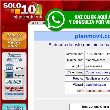
planmovil.c
El dueño de este dominio lo ha
Mayusculas:
PLANMOVIL.CO
Minusculas:
planmovil.com
Longitud:
9 caracteres
Categorias:
Comunicaciones y
Precio:
Realizar una ofer
Visitar!
planmovil.com
Serán consideradas ofer
Realizar una Oferta