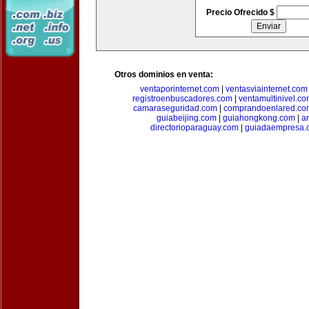
Precio Ofrecido $
Otros dominios en venta:
ventaporinternet.com
|
ventasviainternet.com
registroenbuscadores.com
|
ventamultinivel.c
camaraseguridad.com
|
comprandoenlared.co
guiabeijing.com
|
guiahongkong.com
|
a
directorioparaguay.com
|
guiadaempresa.