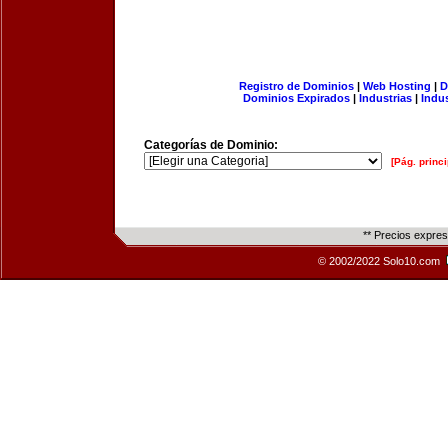
Registro de Dominios
|
Web Hosting
|
D
Dominios Expirados
|
Industrias
|
Indu
Categorías de Dominio:
[Pág. princi
** Precios expre
© 2002/2022 Solo10.com