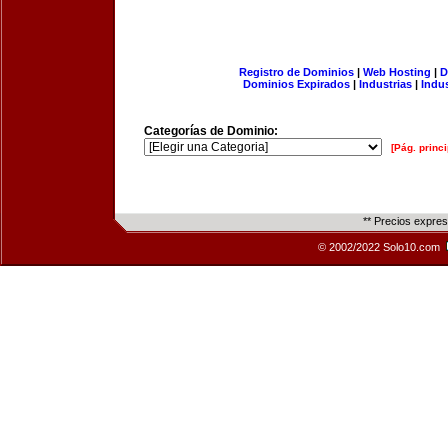
Registro de Dominios
|
Web Hosting
|
D
Dominios Expirados
|
Industrias
|
Indu
Categorías de Dominio:
[Pág. princi
** Precios expre
© 2002/2022 Solo10.com