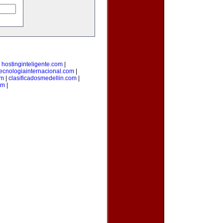
|
hostinginteligente.com
|
tecnologiainternacional.com
|
om
|
clasificadosmedellin.com
|
om
|