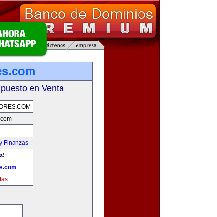
es.com
 puesto en Venta
ORES.COM
.com
y Finanzas
a!
s.com
tas