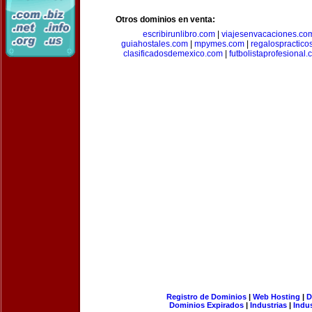
Otros dominios en venta:
escribirunlibro.com
|
viajesenvacaciones.co
guiahostales.com
|
mpymes.com
|
regalospractico
clasificadosdemexico.com
|
futbolistaprofesional
Registro de Dominios
|
Web Hosting
|
D
Dominios Expirados
|
Industrias
|
Indu