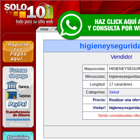
higieneysegurid
Vendido!
Mayusculas:
HIGIENEYSEGUR
Minusculas:
higieneysegurida
Longitud:
17 caracteres
Categorias:
Salud
Precio:
Realizar una ofer
Visitar!
higieneysegurid
Serán consideradas ofer