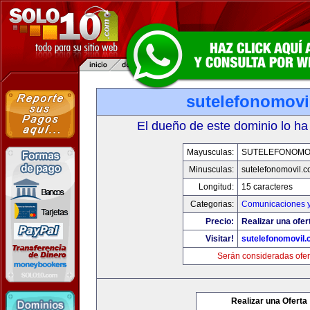
sutelefonomovi
El dueño de este dominio lo ha
Mayusculas:
SUTELEFONOMO
Minusculas:
sutelefonomovil.
Longitud:
15 caracteres
Categorias:
Comunicaciones y
Precio:
Realizar una ofer
Visitar!
sutelefonomovil
Serán consideradas ofer
Realizar una Oferta