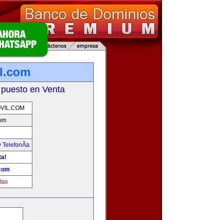
l.com
 puesto en Venta
VIL.COM
com
 TelefonÃ­a
ta!
.com
tas