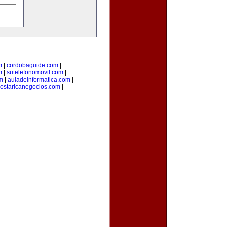
m
|
cordobaguide.com
|
m
|
sutelefonomovil.com
|
m
|
auladeinformatica.com
|
ostaricanegocios.com
|