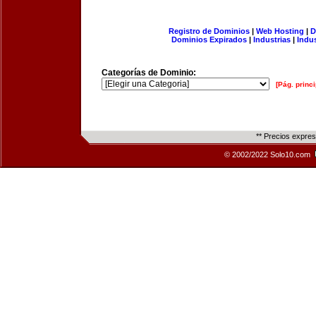
Registro de Dominios
|
Web Hosting
|
D
Dominios Expirados
|
Industrias
|
Indu
Categorías de Dominio:
[Pág. princi
** Precios expre
© 2002/2022 Solo10.com