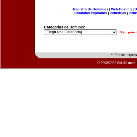
Registro de Dominios
|
Web Hosting
|
D
Dominios Expirados
|
Industrias
|
Indu
Categorías de Dominio:
[Pág. princi
** Precios expre
© 2002/2022 Solo10.com