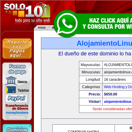
AlojamientoLin
El dueño de este dominio lo ha
Mayusculas:
ALOJAMIENTOL
Minusculas:
alojamientolinux
Longitud:
16 caracteres
Categorias:
Web Hosting y D
Precio:
$650.00
Visitar!
alojamientolinu
Serán consideradas ofer
R