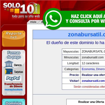
zonabursatil
El dueño de este dominio lo ha
Mayusculas:
ZONABURSATIL.
Minusculas:
zonabursatil.com
Longitud:
12 caracteres
Categorias:
Economia, Dinero
Precio:
Realizar una ofer
Visitar!
zonabursatil.com
Serán consideradas ofer
Realizar una Oferta