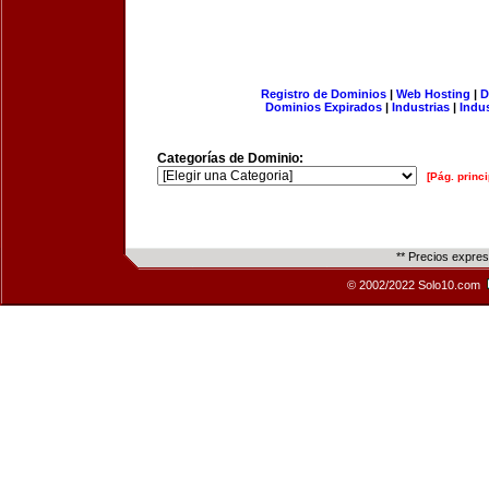
Registro de Dominios
|
Web Hosting
|
D
Dominios Expirados
|
Industrias
|
Indu
Categorías de Dominio:
[Pág. princi
** Precios expre
© 2002/2022 Solo10.com