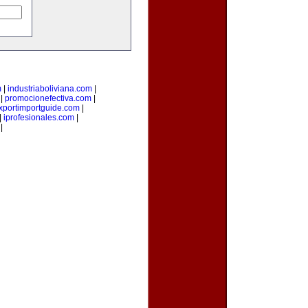
m
|
industriaboliviana.com
|
|
promocionefectiva.com
|
xportimportguide.com
|
|
iprofesionales.com
|
|