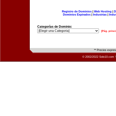
Registro de Dominios
|
Web Hosting
|
D
Dominios Expirados
|
Industrias
|
Indu
Categorías de Dominio:
[Pág. princi
** Precios expre
© 2002/2022 Solo10.com