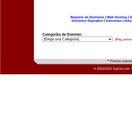
Registro de Dominios
|
Web Hosting
|
D
Dominios Expirados
|
Industrias
|
Indu
Categorías de Dominio:
[Pág. princi
** Precios expre
© 2002/2022 Solo10.com