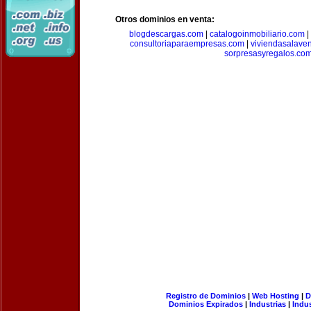
Otros dominios en venta:
blogdescargas.com
|
catalogoinmobiliario.com
|
consultoriaparaempresas.com
|
viviendasalave
sorpresasyregalos.co
Registro de Dominios
|
Web Hosting
|
D
Dominios Expirados
|
Industrias
|
Indu