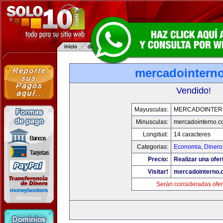
mercadointern
Vendido!
Mayusculas:
MERCADOINTER
Minusculas:
mercadointerno.
Longitud:
14 caracteres
Categorias:
Economia, Dinero
Precio:
Realizar una ofer
Visitar!
mercadointerno.
Serán consideradas ofer