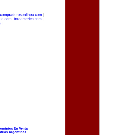
compradoresenlinea.com
|
nta.com
|
foroamerica.com
|
m
|
ominios En Venta
strias Argentinas