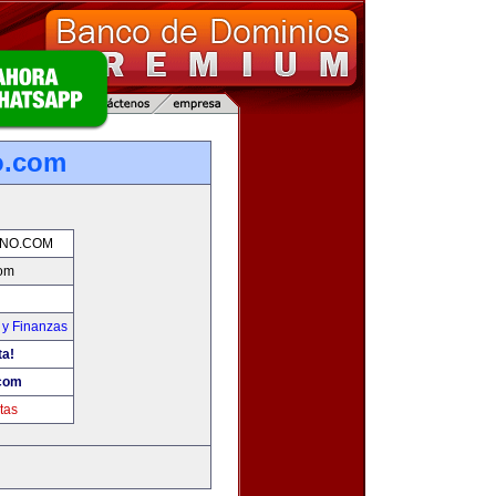
o.com
NO.COM
com
 y Finanzas
ta!
com
tas