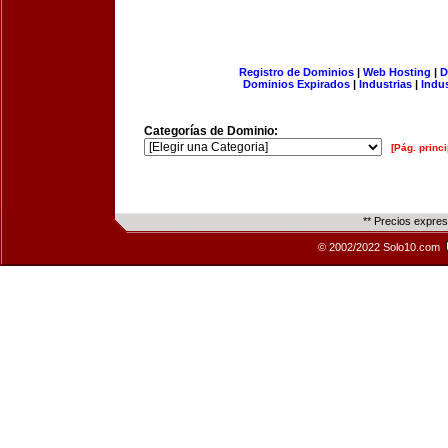
Registro de Dominios
|
Web Hosting
|
D
Dominios Expirados
|
Industrias
|
Indu
Categorías de Dominio:
[Pág. princi
** Precios expre
© 2002/2022 Solo10.com