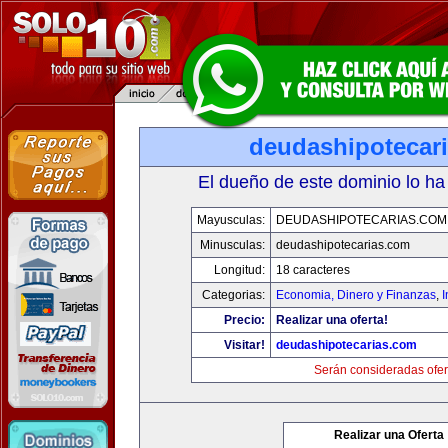
deudashipotecar
El dueño de este dominio lo ha
Mayusculas:
DEUDASHIPOTECARIAS.COM
Minusculas:
deudashipotecarias.com
Longitud:
18 caracteres
Categorias:
Economia, Dinero y Finanzas
,
Precio:
Realizar una oferta!
Visitar!
deudashipotecarias.com
Serán consideradas ofer
Realizar una Oferta