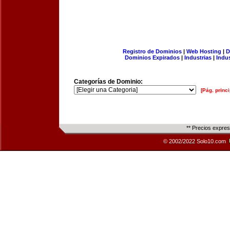
Registro de Dominios
|
Web Hosting
|
D
Dominios Expirados
|
Industrias
|
Indu
Categorías de Dominio:
[Pág. princi
** Precios expre
© 2002/2022 Solo10.com