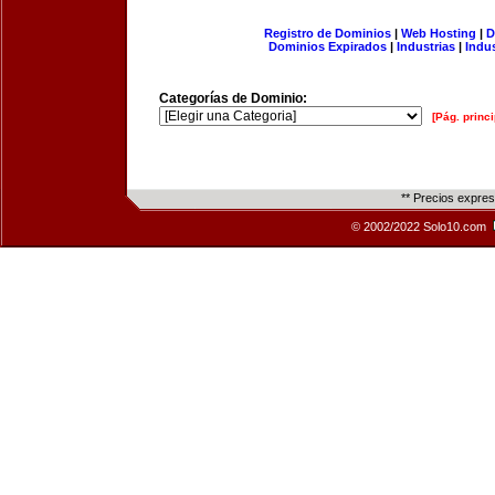
Registro de Dominios
|
Web Hosting
|
D
Dominios Expirados
|
Industrias
|
Indu
Categorías de Dominio:
[Pág. princi
** Precios expre
© 2002/2022 Solo10.com