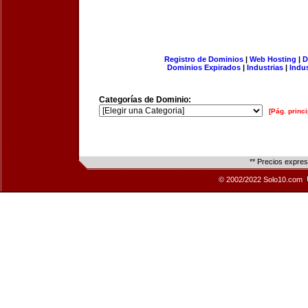
Registro de Dominios
|
Web Hosting
|
D
Dominios Expirados
|
Industrias
|
Indu
Categorías de Dominio:
[Pág. princi
** Precios expre
© 2002/2022 Solo10.com