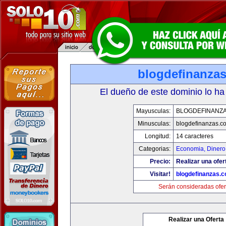
blogdefinanza
El dueño de este dominio lo ha
Mayusculas:
BLOGDEFINANZ
Minusculas:
blogdefinanzas.c
Longitud:
14 caracteres
Categorias:
Economia, Dinero
Precio:
Realizar una ofer
Visitar!
blogdefinanzas.
Serán consideradas ofer
Realizar una Oferta