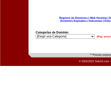
Registro de Dominios
|
Web Hosting
|
D
Dominios Expirados
|
Industrias
|
Indu
Categorías de Dominio:
[Pág. princi
** Precios expre
© 2002/2022 Solo10.com