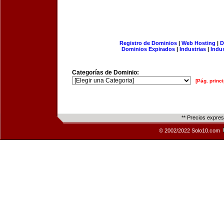
Registro de Dominios
|
Web Hosting
|
D
Dominios Expirados
|
Industrias
|
Indu
Categorías de Dominio:
[Pág. princi
** Precios expre
© 2002/2022 Solo10.com