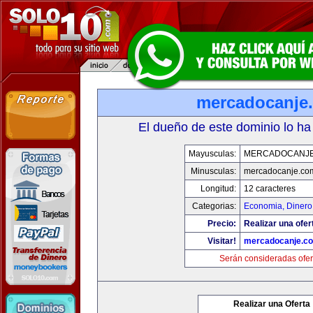
mercadocanje
El dueño de este dominio lo ha
Mayusculas:
MERCADOCANJ
Minusculas:
mercadocanje.co
Longitud:
12 caracteres
Categorias:
Economia, Dinero
Precio:
Realizar una ofer
Visitar!
mercadocanje.c
Serán consideradas ofer
Realizar una Oferta