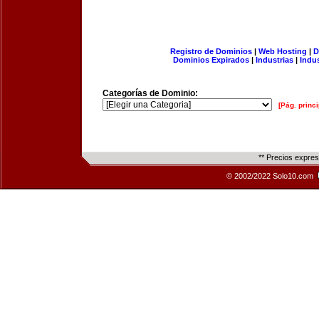
Registro de Dominios
|
Web Hosting
|
D
Dominios Expirados
|
Industrias
|
Indu
Categorías de Dominio:
[Pág. princi
** Precios expre
© 2002/2022 Solo10.com