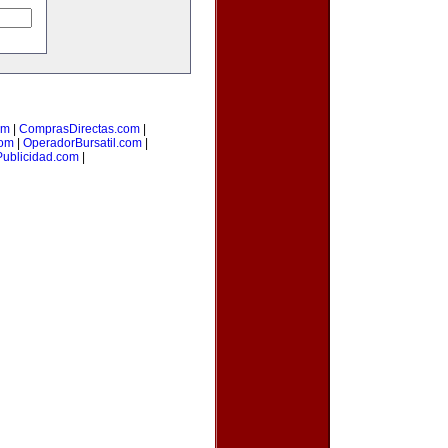
om
|
ComprasDirectas.com
|
com
|
OperadorBursatil.com
|
Publicidad.com
|