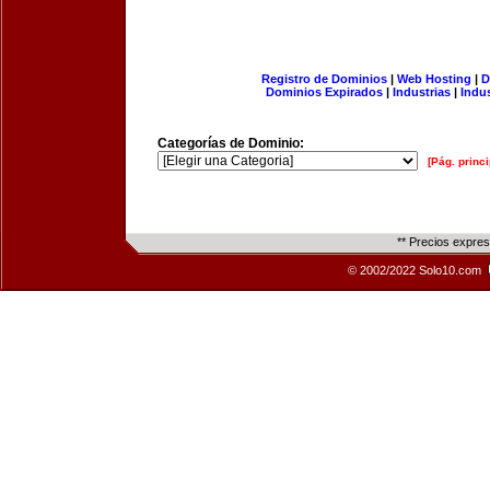
Registro de Dominios
|
Web Hosting
|
D
Dominios Expirados
|
Industrias
|
Indu
Categorías de Dominio:
[Pág. princi
** Precios expre
© 2002/2022 Solo10.com