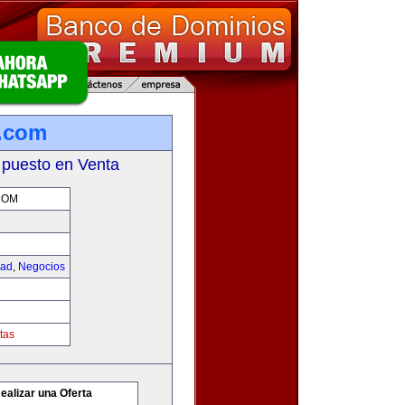
.com
 puesto en Venta
COM
dad
,
Negocios
tas
ealizar una Oferta