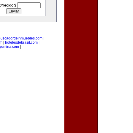
Ofrecido $
buscadordeinmuebles.com
|
om
|
hotelesdebrasil.com
|
gentina.com
|