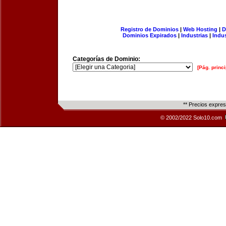
Registro de Dominios
|
Web Hosting
|
D
Dominios Expirados
|
Industrias
|
Indu
Categorías de Dominio:
[Pág. princi
** Precios expre
© 2002/2022 Solo10.com