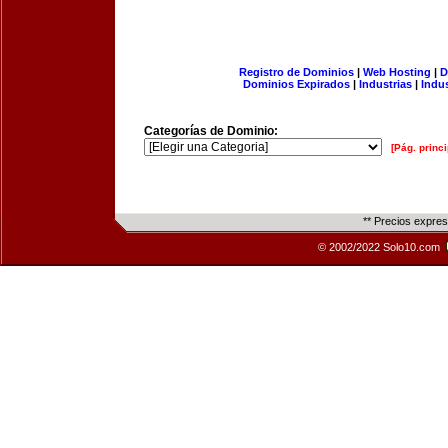
Registro de Dominios
|
Web Hosting
|
D
Dominios Expirados
|
Industrias
|
Indu
Categorías de Dominio:
[Pág. princi
** Precios expre
© 2002/2022 Solo10.com