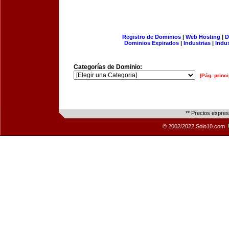
Registro de Dominios
|
Web Hosting
|
D
Dominios Expirados
|
Industrias
|
Indu
Categorías de Dominio:
[Pág. princi
** Precios expre
© 2002/2022 Solo10.com