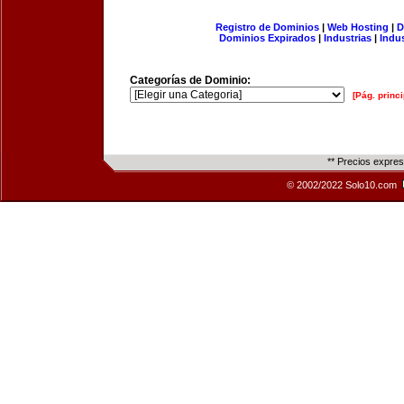
Registro de Dominios
|
Web Hosting
|
D
Dominios Expirados
|
Industrias
|
Indu
Categorías de Dominio:
[Pág. princi
** Precios expre
© 2002/2022 Solo10.com