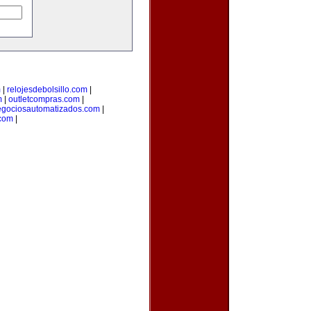
m
|
relojesdebolsillo.com
|
m
|
outletcompras.com
|
gociosautomatizados.com
|
com
|